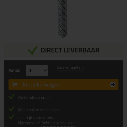
DIRECT LEVERBAAR
bereken aantal >
Aantal
In winkelwagen
Voldoende voorraad
Alleen online beschikbaar
Levertijd controleren...
Afgesproken!
Bekijk onze reviews