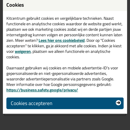
Cookies
Kitcentrum gebruikt cookies en vergelijkbare technieken. Naast
Omschrijving
Specificaties
Reviews (1)
functionele en analytische cookies waardoor de website goed werkt,
Easyseal XPS 600ml in
plaatsen we ook marketing cookies zodat wij en derde partijen jouw
internetgedrag kunnen volgen en persoonlijke content kunnen laten
Antraciet RAL 7016
zien. Meer weten?
Lees hier ons cookiebeleid
. Door op "Cookies
accepteren" te klikken, ga je akkoord met alle cookies. Indien je kiest
Zoek je kit in een specifieke kleur? Gevonden! Deze glaskit met
voor
weigeren
, plaatsen we alleen functionele en analytische
komo Easyseal XPS 600ml in de kleur Antraciet RAL 7016 is te
cookies.
gebruiken voor verschillende toepassingen. Een duurzame en
veelzijdige kit welke makkelijk te verwerken is. Perfect als je een
Daarnaast gebruiken wij cookies en mobiele advertentie-ID’s voor
bijpassende kleur zoekt met gegarandeerd een topresultaat.
gepersonaliseerde en niet-gepersonaliseerde advertenties,
Bestel de Easyseal XPS 600ml in kleur Antraciet RAL 7016
waaronder advertentiepersonalisatie via partners zoals Google.
vandaag nog! Op voorraad en op werkdagen besteld = morgen in
Meer informatie over hoe Google persoonsgegevens gebruikt:
huis.
https://business.safety.google/privacy/
Wil je meer weten over de toepassing en kenmerken van dit
Cookies accepteren
product?
Lees alles over dit product >