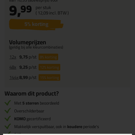
van
10,55
(adviesprijs) voor
9,
99
per stuk
(
12,
09
incl. BTW )
5
% korting
Volumeprijzen
(geldig bij alle kleurcombinaties)
12x
9,75
p/st
8%
korting
48x
9,25
p/st
12%
korting
144x
8,99
p/st
15%
korting
Waarom dit product?
Met
5 sterren
beoordeeld
Overschilderbaar
KOMO
gecertificeerd
Makkelijk verspuitbaar, ook in
koudere
periode's
6 Kleuren