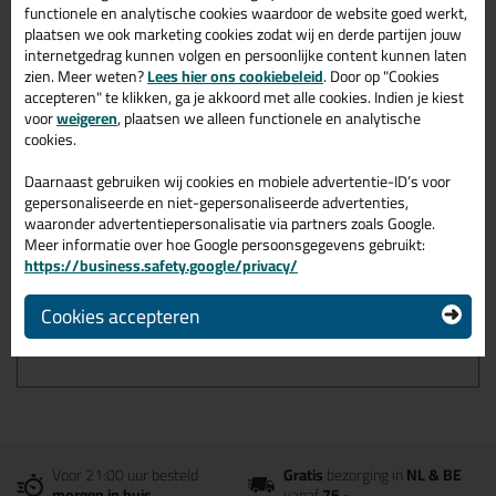
Voegenglad Readymix?
functionele en analytische cookies waardoor de website goed werkt,
plaatsen we ook marketing cookies zodat wij en derde partijen jouw
De Bloem Voegenglad Readymix is geschikt voor het gladstrijken
internetgedrag kunnen volgen en persoonlijke content kunnen laten
van siliconen-, polyurethaan- en polymeerkitten. Meer informatie
over het gebruiken van de Bloem Voegenglad Readymix vind je bij
zien. Meer weten?
Lees hier ons cookiebeleid
. Door op "Cookies
de specificaties.
accepteren" te klikken, ga je akkoord met alle cookies. Indien je kiest
voor
weigeren
, plaatsen we alleen functionele en analytische
Kenmerken van de Bloem
cookies.
Voegenglad Readymix
Daarnaast gebruiken wij cookies en mobiele advertentie-ID’s voor
gepersonaliseerde en niet-gepersonaliseerde advertenties,
waaronder advertentiepersonalisatie via partners zoals Google.
Milieu vriendelijk en biologisch afbreekbaar
Meer informatie over hoe Google persoonsgegevens gebruikt:
Heeft een reinigende werking
Zuurvrij, alkalivrij, siliconenvrij
https://business.safety.google/privacy/
Veilig in het gebruik
Eenvoudig met water af te spoelen
Cookies accepteren
Veroorzaakt bij juist gebruik geen vlekken
Verpakking: 1000ml sprayflacon
Voor 21:00 uur besteld
Gratis
bezorging in
NL & BE
morgen in huis
vanaf
75,-