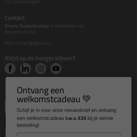
Kit cursus volgen
Contact
Bloem Sealants shop
is onderdeel van
Kitcentrum B.V.
Alle contactgegevens >
Altijd op de hoogte blijven?
Nieuws, tips en exclusieve deals rechtstreeks in je
Ontvang een
inbox
welkomstcadeau 💚
Email
Schijf je in voor onze nieuwsbrief en ontvang
t.w.v. €35
een welkomstcadeau
bij je eerste
Inschrijven
bestelling!
Email