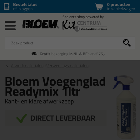
Bestelstatus
0 producten
of inloggen
in winkelwagen
Gratis
bezorging
in NL & BE
vanaf
75,-
Afwerkmaterialen
(Verwerkingsmaterialen)
Bloem Voegenglad
Readymix 1ltr
Kant- en klare afwerkzeep
DIRECT LEVERBAAR