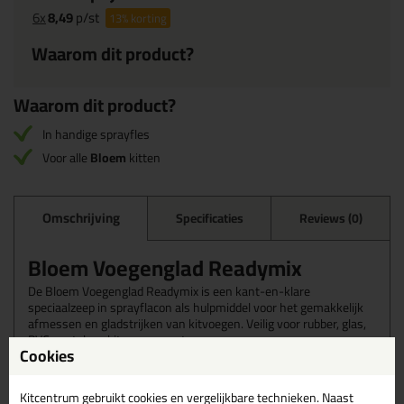
6x
8,49
p/st
13%
korting
Waarom dit product?
Waarom dit product?
In handige sprayfles
Voor alle
Bloem
kitten
Omschrijving
Specificaties
Reviews (0)
Bloem Voegenglad Readymix
De Bloem Voegenglad Readymix is een kant-en-klare
speciaalzeep in sprayflacon als hulpmiddel voor het gemakkelijk
afmessen en gladstrijken van kitvoegen. Veilig voor rubber, glas,
PVC, metalen, kit- en cementvoegen.
Cookies
Wanneer gebruik je de Bloem
Kitcentrum gebruikt cookies en vergelijkbare technieken. Naast