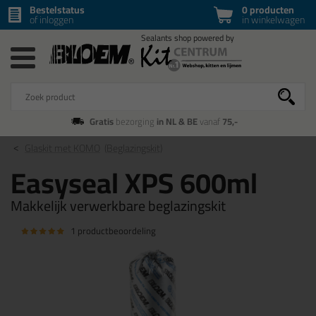
Bestelstatus
0 producten
of inloggen
in winkelwagen
Gratis
bezorging
in NL & BE
vanaf
75,-
Glaskit met KOMO
(Beglazingskit)
Easyseal XPS 600ml
Makkelijk verwerkbare beglazingskit
1 productbeoordeling