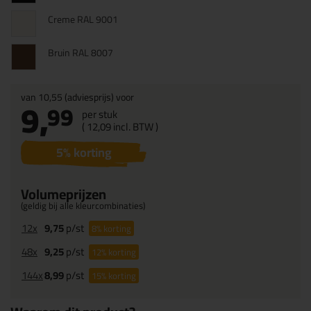
Creme RAL 9001
Bruin RAL 8007
van
10,55
(adviesprijs) voor
9,
99
per stuk
(
12,
09
incl. BTW )
5
% korting
Volumeprijzen
(geldig bij alle kleurcombinaties)
12x
9,75
p/st
8%
korting
48x
9,25
p/st
12%
korting
144x
8,99
p/st
15%
korting