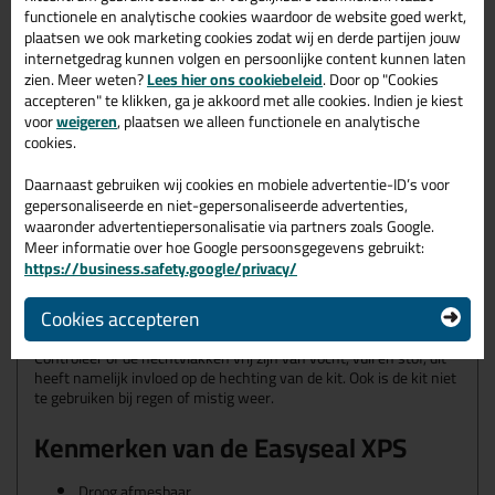
XPS?
functionele en analytische cookies waardoor de website goed werkt,
Deze kit gebruik je voor de top- en hielafdichtingen bij het
plaatsen we ook marketing cookies zodat wij en derde partijen jouw
plaatsten van enkelglas, isolatieglas en gelaagd veiligheidsglas.
internetgedrag kunnen volgen en persoonlijke content kunnen laten
Ook is deze kit te gebruiken voor aansluitvoegen tussen houten
zien. Meer weten?
Lees hier ons cookiebeleid
. Door op "Cookies
en aluminium kozijnen, beton(prefab), metselwerk,
accepteren" te klikken, ga je akkoord met alle cookies. Indien je kiest
inbraakwerende beglazing en beglazing met verdekte
voor
weigeren
, plaatsen we alleen functionele en analytische
vernageling.
cookies.
Geschikte ondergronden voor de
Daarnaast gebruiken wij cookies en mobiele advertentie-ID’s voor
Easyseal XPS
gepersonaliseerde en niet-gepersonaliseerde advertenties,
waaronder advertentiepersonalisatie via partners zoals Google.
De Easy Seal XPS hecht op de volgende ondergronden:
Meer informatie over hoe Google persoonsgegevens gebruikt:
Schoon glas
https://business.safety.google/privacy/
Gelakt hout
Metalen
Cookies accepteren
Kunststoffen
Controleer of de hechtvlakken vrij zijn van vocht, vuil en stof, dit
heeft namelijk invloed op de hechting van de kit. Ook is de kit niet
te gebruiken bij regen of mistig weer.
Kenmerken van de Easyseal XPS
Droog afmesbaar