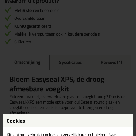
Waarom dit product?
Met
5 sterren
beoordeeld
Overschilderbaar
KOMO
gecertificeerd
Makkelijk verspuitbaar, ook in
koudere
periode's
6 Kleuren
Omschrijving
Specificaties
Reviews (1)
Bloem Easyseal XPS, dé droog
afmesbare voegkit
Extreem makkelijk verwerkbare glas- en voegkit nodig? Dan is de
Easyseal-XPS een mooie optie voor jou! Deze allround glas- en
voegkit op siliconenbasis is soepel aan te brengen en droog
afmesbaar.
Cookies
Wanneer gebruik je de Easyseal
Kitcentrum gebruikt cookies en vergelijkbare technieken. Naast