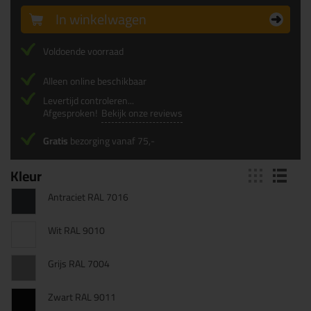
In winkelwagen
Voldoende voorraad
Alleen online beschikbaar
Levertijd controleren...
Afgesproken!
Bekijk onze reviews
Gratis
bezorging vanaf 75,-
Kleur
Antraciet RAL 7016
Wit RAL 9010
Grijs RAL 7004
Zwart RAL 9011