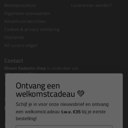
Bestelprocedure
Leverancier worden?
Algemene voorwaarden
Kitcentrum berichten
Cookies & privacy verklaring
Disclaimer
Kit cursus volgen
Contact
Bloem Sealants shop
is onderdeel van
Kitcentrum B.V.
Ontvang een
Alle contactgegevens >
welkomstcadeau 💚
Altijd op de hoogte blijven?
Schijf je in voor onze nieuwsbrief en ontvang
t.w.v. €35
een welkomstcadeau
bij je eerste
bestelling!
Nieuws, tips en exclusieve deals rechtstreeks in je
Email