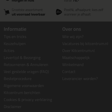
morgen in huis
vanaf
75,-
Grootste assortiment
PostNL afhaalpunt: kies zelf
uit voorraad leverbaar
wanneer je afhaalt
Informatie
Over ons
Tips en tricks
Wie wij zijn?
Keuzehulpen
Vacatures bij kitcentrum.nl
Acties
Over Kitcentrum.nl
Levertijd & Bezorging
Maatschappelijk
Retourneren & Annuleren
Winkelmand
Veel gestelde vragen (FAQ)
Contact
Bestelprocedure
Leverancier worden?
Algemene voorwaarden
Kitcentrum berichten
Cookies & privacy verklaring
Disclaimer