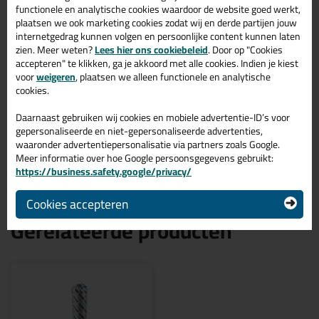
6009 Dennengroen
functionele en analytische cookies waardoor de website goed werkt,
plaatsen we ook marketing cookies zodat wij en derde partijen jouw
Zoek je kit in een specifieke kleur? Gevonden! Deze glaskit met
internetgedrag kunnen volgen en persoonlijke content kunnen laten
komo Easyseal XPS 310ml in de kleur RAL 6009 Dennengroen is
te gebruiken voor verschillende toepassingen. Een duurzame en
zien. Meer weten?
Lees hier ons cookiebeleid
. Door op "Cookies
veelzijdige kit welke makkelijk te verwerken is. Perfect als je een
accepteren" te klikken, ga je akkoord met alle cookies. Indien je kiest
bijpassende kleur zoekt met gegarandeerd een topresultaat.
voor
weigeren
, plaatsen we alleen functionele en analytische
Bestel de Easyseal XPS 310ml in kleur RAL 6009 Dennengroen
cookies.
vandaag nog! Op voorraad en op werkdagen besteld = morgen in
huis.
Daarnaast gebruiken wij cookies en mobiele advertentie-ID’s voor
gepersonaliseerde en niet-gepersonaliseerde advertenties,
Wil je meer weten over de toepassing en kenmerken van dit
waaronder advertentiepersonalisatie via partners zoals Google.
product?
Lees alles over dit product >
Meer informatie over hoe Google persoonsgegevens gebruikt:
https://business.safety.google/privacy/
Cookies accepteren
Gerelateerde producten