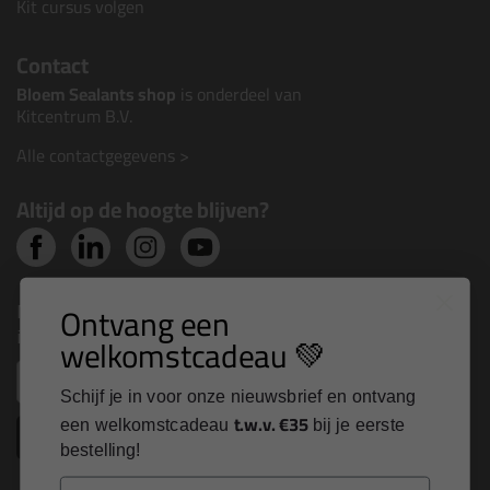
Kit cursus volgen
Contact
Bloem Sealants shop
is onderdeel van
Kitcentrum B.V.
Alle contactgegevens >
Altijd op de hoogte blijven?
Nieuws, tips en exclusieve deals rechtstreeks in je
Ontvang een
inbox
welkomstcadeau 💚
Email
Schijf je in voor onze nieuwsbrief en ontvang
t.w.v. €35
een welkomstcadeau
bij je eerste
Inschrijven
bestelling!
Email