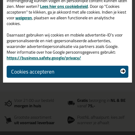
Bloem Sealants zwarte
internetgedrag kunnen volgen en persoonlijke content kunnen laten
zien. Meer weten?
Lees hier ons cookiebeleid
. Door op "Cookies
verwerkingsmaterialen online
accepteren" te klikken, ga je akkoord met alle cookies. Indien je kiest
bestellen? Koop je
voor
weigeren
, plaatsen we alleen functionele en analytische
verwerkingsmaterialen in de
cookies.
kleur zwart bij Bloem Sealants
Daarnaast gebruiken wij cookies en mobiele advertentie-ID’s voor
shop
gepersonaliseerde en niet-gepersonaliseerde advertenties,
waaronder advertentiepersonalisatie via partners zoals Google.
Meer informatie over hoe Google persoonsgegevens gebruikt:
Bloem Sealants verwerkingsmaterialen in de kleur zwart kopen? Op
https://business.safety.google/privacy/
Bloem Sealants shop vind je een ruim assortiment Bloem Sealants
zwarte verwerkingsmaterialen. Bestel je Bloem Sealants
verwerkingsmaterialen zwart daarom gemakkelijk en snel op Bloem
Cookies accepteren
Sealants shop!
Voor 21:00 uur besteld
Gratis
bezorging in
NL & BE
morgen in huis
vanaf
75,-
Grootste assortiment
PostNL afhaalpunt: kies zelf
uit voorraad leverbaar
wanneer je afhaalt