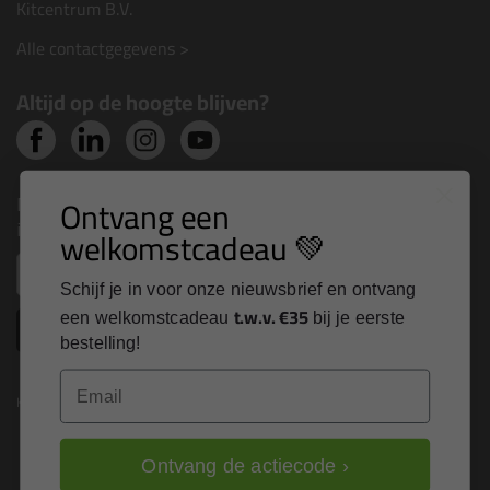
Kitcentrum B.V.
Alle contactgegevens >
Altijd op de hoogte blijven?
Nieuws, tips en exclusieve deals rechtstreeks in je
Ontvang een
inbox
welkomstcadeau 💚
Email
Schijf je in voor onze nieuwsbrief en ontvang
t.w.v. €35
een welkomstcadeau
bij je eerste
Inschrijven
bestelling!
Email
Kitcentrum is trots op:
Ontvang de actiecode ›