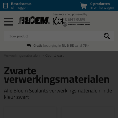
Bestelstatus
0 producten
of inloggen
in winkelwagen
Gratis
bezorging
in NL & BE
vanaf
75,-
Verwerkingsmaterialen
Kleur: Zwart
Zwarte
verwerkingsmaterialen
Alle Bloem Sealants verwerkingsmaterialen in de
kleur zwart