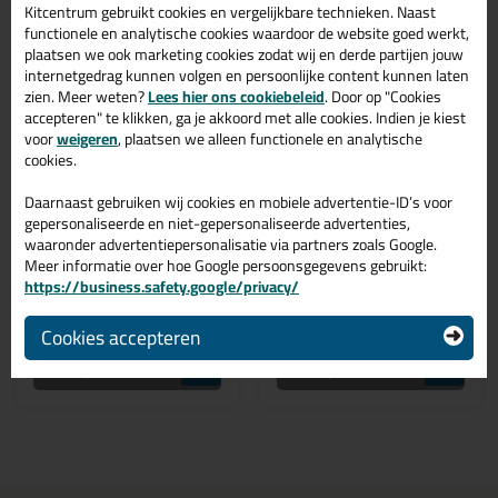
Kitcentrum gebruikt cookies en vergelijkbare technieken. Naast
functionele en analytische cookies waardoor de website goed werkt,
plaatsen we ook marketing cookies zodat wij en derde partijen jouw
internetgedrag kunnen volgen en persoonlijke content kunnen laten
zien. Meer weten?
Lees hier ons cookiebeleid
. Door op "Cookies
Meestverkochte keuze
accepteren" te klikken, ga je akkoord met alle cookies. Indien je kiest
voor
weigeren
, plaatsen we alleen functionele en analytische
29,
34,
95
29
cookies.
(22)
(10)
Kitcentrum Multi
Irion eXcePt-310
Daarnaast gebruiken wij cookies en mobiele advertentie-ID’s voor
Kitspuit
kitspuit
gepersonaliseerde en niet-gepersonaliseerde advertenties,
De perfecte kitspuit met
Voor het verspuiten van
schakelbare
stugge kitten en lijmen in
waaronder advertentiepersonalisatie via partners zoals Google.
krachtoverbrenging & Anti-
kokers
drup functie
Meer informatie over hoe Google persoonsgegevens gebruikt:
https://business.safety.google/privacy/
Cookies accepteren
Bekijken
Bekijken