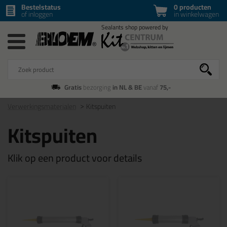
Bestelstatus
0 producten
of inloggen
in winkelwagen
Gratis
bezorging
in NL & BE
vanaf
75,-
Verwerkingsmaterialen
Kitspuiten
Kitspuiten
Klik op een product voor details