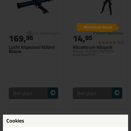
Kitcentrum keuze
169,
14,
95
95
(12)
Lucht kitpistool 600ml
Kitcentrum Kitspuit
Blauw
Nieuw uiterlijk! | Perfecte
prijs/kwaliteit!
Bekijken
Bekijken
Cookies