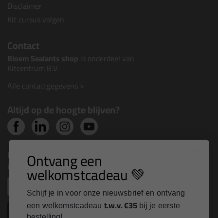
Disclaimer
Kit cursus volgen
Contact
Bloem Sealants shop
is onderdeel van
Kitcentrum B.V.
Alle contactgegevens >
Altijd op de hoogte blijven?
Nieuws, tips en exclusieve deals rechtstreeks in je
Ontvang een
inbox
welkomstcadeau 💚
Email
Schijf je in voor onze nieuwsbrief en ontvang
t.w.v. €35
een welkomstcadeau
bij je eerste
Inschrijven
bestelling!