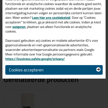
functionele en analytische cookies waardoor de website goed werkt,
De Bloem TixoRoof heeft in het algemeen een uitstekende
plaatsen we ook marketing cookies zodat wij en derde partijen jouw
aanhechting op de ondergronden die in deze situaties gebruikelijk
zijn, zoals: bitumen, beton, hout, steen, glas en de meeste
internetgedrag kunnen volgen en persoonlijke content kunnen laten
metalen. De TixoRoof hecht ook op vochtige ondergronden!
zien. Meer weten?
Lees hier ons cookiebeleid
. Door op "Cookies
accepteren" te klikken, ga je akkoord met alle cookies. Indien je kiest
Kenmerken van de Bloem TixoRoof
voor
weigeren
, plaatsen we alleen functionele en analytische
cookies.
Afdichtingskit en kleefstof op basis van bitumen
Daarnaast gebruiken wij cookies en mobiele advertentie-ID’s voor
Direct te verspuiten zonder verwarming
gepersonaliseerde en niet-gepersonaliseerde advertenties,
Hecht normaal op de meeste ondergronden
waaronder advertentiepersonalisatie via partners zoals Google.
Hoge isolerende eigenschappen
Meer informatie over hoe Google persoonsgegevens gebruikt:
Beschermt tegen roest en vocht
https://business.safety.google/privacy/
Cookies accepteren
Gerelateerde producten