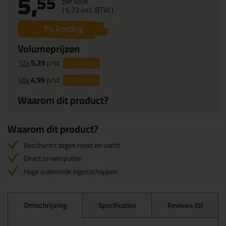
5,
55
per stuk
(
6,
72
incl. BTW )
7
% korting
Volumeprijzen
12x
5,29
p/st
12%
korting
48x
4,99
p/st
17%
korting
Waarom dit product?
Waarom dit product?
Beschermt tegen roest en vocht
Direct te verspuiten
Hoge isolerende eigenschappen
Omschrijving
Specificaties
Reviews (0)