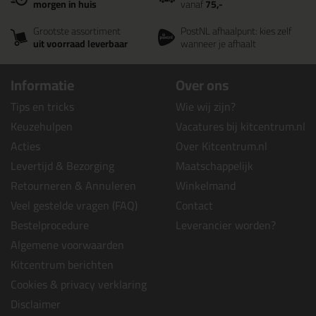
morgen in huis
vanaf
75,-
Grootste assortiment
PostNL afhaalpunt: kies zelf
uit voorraad leverbaar
wanneer je afhaalt
Informatie
Over ons
Tips en tricks
Wie wij zijn?
Keuzehulpen
Vacatures bij kitcentrum.nl
Acties
Over Kitcentrum.nl
Levertijd & Bezorging
Maatschappelijk
Retourneren & Annuleren
Winkelmand
Veel gestelde vragen (FAQ)
Contact
Bestelprocedure
Leverancier worden?
Algemene voorwaarden
Kitcentrum berichten
Cookies & privacy verklaring
Disclaimer