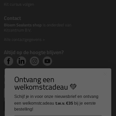
Kit cursus volgen
Contact
Bloem Sealants shop
is onderdeel van
Kitcentrum B.V.
Alle contactgegevens >
Altijd op de hoogte blijven?
Nieuws, tips en exclusieve deals rechtstreeks in je
Ontvang een
inbox
welkomstcadeau 💚
Email
Schijf je in voor onze nieuwsbrief en ontvang
t.w.v. €35
een welkomstcadeau
bij je eerste
Inschrijven
bestelling!