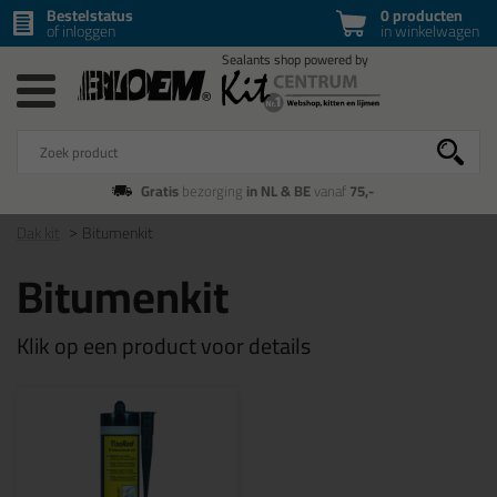
Bestelstatus
0 producten
of inloggen
in winkelwagen
Gratis
bezorging
in NL & BE
vanaf
75,-
Dak kit
Bitumenkit
Bitumenkit
Klik op een product voor details