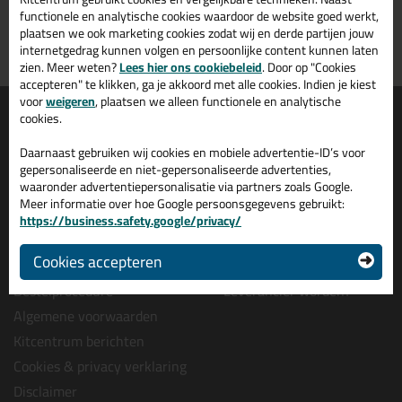
morgen in huis
vanaf
75,-
functionele en analytische cookies waardoor de website goed werkt,
plaatsen we ook marketing cookies zodat wij en derde partijen jouw
Grootste assortiment
PostNL afhaalpunt: kies zelf
internetgedrag kunnen volgen en persoonlijke content kunnen laten
uit voorraad leverbaar
wanneer je afhaalt
zien. Meer weten?
Lees hier ons cookiebeleid
. Door op "Cookies
accepteren" te klikken, ga je akkoord met alle cookies. Indien je kiest
voor
weigeren
, plaatsen we alleen functionele en analytische
Informatie
Over ons
cookies.
Tips en tricks
Wie wij zijn?
Daarnaast gebruiken wij cookies en mobiele advertentie-ID’s voor
Keuzehulpen
Vacatures bij kitcentrum.nl
gepersonaliseerde en niet-gepersonaliseerde advertenties,
waaronder advertentiepersonalisatie via partners zoals Google.
Acties
Over Kitcentrum.nl
Meer informatie over hoe Google persoonsgegevens gebruikt:
Levertijd & Bezorging
Maatschappelijk
https://business.safety.google/privacy/
Retourneren & Annuleren
Winkelmand
Cookies accepteren
Veel gestelde vragen (FAQ)
Contact
Bestelprocedure
Leverancier worden?
Algemene voorwaarden
Kitcentrum berichten
Cookies & privacy verklaring
Disclaimer