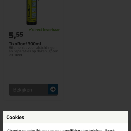
5,
55
TixoRoof 300ml
Bitumenkit voor afdichtingen
en reparaties op daken, goten
en meer!
Bekijken
Cookies
Voor 21:00 uur besteld
Gratis
bezorging in
NL & BE
Kitcentrum gebruikt cookies en vergelijkbare technieken. Naast