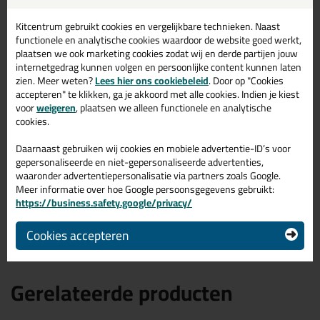
Omschrijving
Specificaties
Reviews (4)
Kitcentrum gebruikt cookies en vergelijkbare technieken. Naast
MSP Oneseal worst 600ml
functionele en analytische cookies waardoor de website goed werkt,
in Bruin RAL 8007
plaatsen we ook marketing cookies zodat wij en derde partijen jouw
internetgedrag kunnen volgen en persoonlijke content kunnen laten
zien. Meer weten?
Lees hier ons cookiebeleid
. Door op "Cookies
Zoek je kit in een specifieke kleur? Gevonden! Deze glaskit met
accepteren" te klikken, ga je akkoord met alle cookies. Indien je kiest
komo MSP Oneseal worst 600ml in de kleur Bruin RAL 8007 is te
voor
weigeren
, plaatsen we alleen functionele en analytische
gebruiken voor verschillende toepassingen. Een duurzame en
cookies.
veelzijdige kit welke makkelijk te verwerken is. Perfect als je een
bijpassende kleur zoekt met gegarandeerd een topresultaat.
Daarnaast gebruiken wij cookies en mobiele advertentie-ID’s voor
Bestel de MSP Oneseal worst 600ml in kleur Bruin RAL 8007
gepersonaliseerde en niet-gepersonaliseerde advertenties,
vandaag nog! Op voorraad en op werkdagen besteld = morgen in
huis.
waaronder advertentiepersonalisatie via partners zoals Google.
Meer informatie over hoe Google persoonsgegevens gebruikt:
https://business.safety.google/privacy/
Wil je meer weten over de toepassing en kenmerken van dit
product?
Lees alles over dit product >
Cookies accepteren
Gerelateerde producten