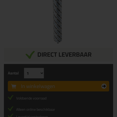
DIRECT LEVERBAAR
Aantal
In winkelwagen
Voldoende voorraad
Alleen online beschikbaar
Levertijd controleren...