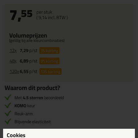
7,
55
per stuk
(
9,
14
incl. BTW )
Volumeprijzen
(geldig bij alle kleurcombinaties)
12x
7,29
p/st
3%
korting
48x
6,89
p/st
9%
korting
120x
6,55
p/st
13%
korting
Waarom dit product?
Met
4.5 sterren
beoordeeld
KOMO
keur
Reuk-arm
Blijvende elasticiteit
Cookies