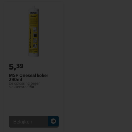
5,
39
MSP Oneseal koker
290ml
De oplossing tegen
slakkenvraat!🐌
Bekijken