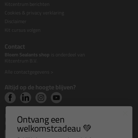
Kitcentrum berichten
Cookies & privacy verklaring
Disclaimer
Kit cursus volgen
Contact
Bloem Sealants shop
is onderdeel van
Kitcentrum B.V.
Alle contactgegevens >
Altijd op de hoogte blijven?
Nieuws, tips en exclusieve deals rechtstreeks in je
Ontvang een
inbox
welkomstcadeau 💚
Email