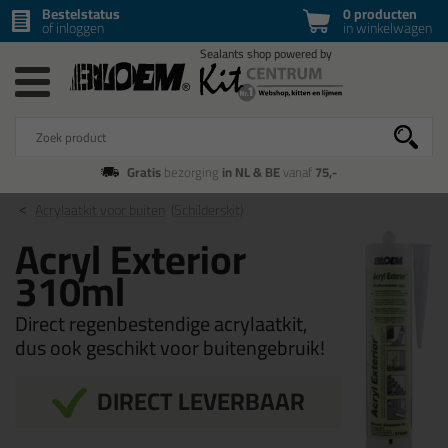
Bestelstatus
0 producten
of inloggen
in winkelwagen
Gratis
bezorging
in NL & BE
vanaf
75,-
Acrylaatkit voor buiten
(Schilderskit)
Acryl Exterior
310ml
Direct regenbestendige acrylaatkit,
dus ook geschikt voor buitengebruik!
DIRECT LEVERBAAR