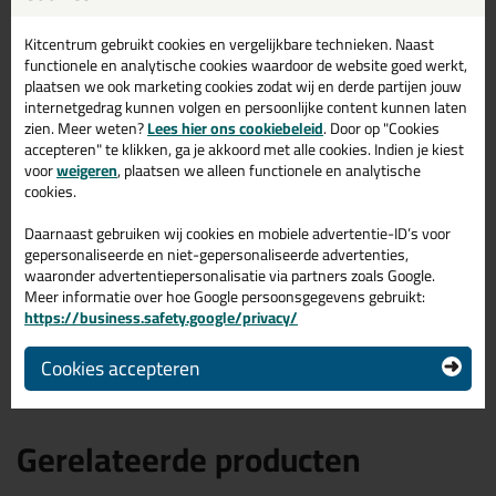
Acryl Exterior
De Acryl Exterior van Bloem hecht op een heleboel
Kitcentrum gebruikt cookies en vergelijkbare technieken. Naast
veelvoorkomende ondergronden zoals:
hout, metaal,
functionele en analytische cookies waardoor de website goed werkt,
kalkzandsteen, beton, geschilderde ondergronden, gips en nog
plaatsen we ook marketing cookies zodat wij en derde partijen jouw
veel meer.
Ondergronden dienen stof- en vetvrij te zijn. Losse
internetgedrag kunnen volgen en persoonlijke content kunnen laten
delen vooraf verwijderen. Ondergronden mogen licht vochtig zijn.
zien. Meer weten?
Lees hier ons cookiebeleid
. Door op "Cookies
Bitumineuze ondergronden zijn ongeschikt. Polyethyleen, teflon
accepteren" te klikken, ga je akkoord met alle cookies. Indien je kiest
en DPC geven ook geen goede aanhechting.
voor
weigeren
, plaatsen we alleen functionele en analytische
cookies.
Kenmerken van de Acryl Exterior
Daarnaast gebruiken wij cookies en mobiele advertentie-ID’s voor
Direct regenbestendig na het aanbrengen
gepersonaliseerde en niet-gepersonaliseerde advertenties,
Nat in nat overschilderbaar
waaronder advertentiepersonalisatie via partners zoals Google.
Makkelijk met water te reinigen
Meer informatie over hoe Google persoonsgegevens gebruikt:
Plasto-elastisch gedrag
https://business.safety.google/privacy/
Toepasbaar op licht vochtige ondergronden
Vorstbestendig tijdens opslag en transport
Cookies accepteren
Gerelateerde producten