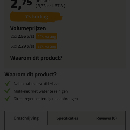
2,
75
per stuk
(
3,
33
incl. BTW )
7
% korting
Volumeprijzen
25x
2,55
p/st
14%
korting
50x
2,29
p/st
22%
korting
Waarom dit product?
Waarom dit product?
Nat in nat overschilderbaar
Makkelijk met water te reinigen
Direct regenbestendig na aanbrengen
Omschrijving
Specificaties
Reviews (0)