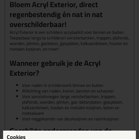
Bloem Acryl Exterior, direct
regenbestendig én nat in nat
overschilderbaar!
Acryl Exterior is een schilders acrylaatkit voor binnen en buiten.
Toepasbaar langs te schilderen vensterbanken, trappen, plafonds,
wanden, plinten, gasbeton, gipsplaten, kalkzandsteen, houten en
metalen kozijnen, en meer!
Wanneer gebruik je de Acryl
Exterior?
Voor naden in schilderwerk binnen en buiten
Afdichting van naden, kieren, barsten en scheuren
Voor aansluitvoegen langs vensterbanken, trappen,
plafonds, wanden, plinten, gas-betonplaten, gipsplaten,
kalkzandsteen, houten en metalen kozijnen, beton en
metselwerk
Voor neggekanten van deurkozijnen en raamkozijnen
Geschikte ondergronden van de
Cookies