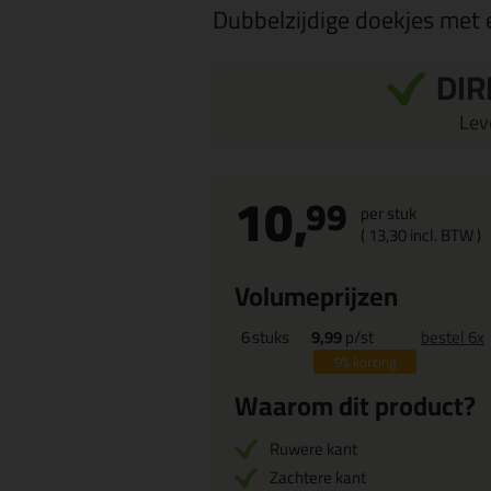
Dubbelzijdige doekjes met 
DIR
Leve
10,
99
per stuk
(
13,
30
incl. BTW )
Volumeprijzen
6
stuks
9,99
p/st
bestel 6x
9%
korting
Waarom dit product?
Ruwere kant
Zachtere kant