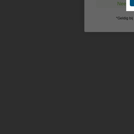
Nee, ik
*Geldig bi