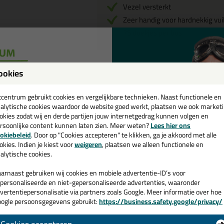
Vezel versterkt
Zeer handig voor hardnekkig vui
75 doekjes per bus
ookies
een
Omschrijving
cadeau 💚
tcentrum gebruikt cookies en vergelijkbare technieken. Naast functionele en
alytische cookies waardoor de website goed werkt, plaatsen we ook market
Bloem PowerScrub Rei
okies zodat wij en derde partijen jouw internetgedrag kunnen volgen en
rsoonlijke content kunnen laten zien. Meer weten?
Lees hier ons
e nieuwsbrief en ontvang een
Met deze krachtige reinigingsdoekjes
okiebeleid
. Door op "Cookies accepteren" te klikken, ga je akkoord met alle
materialen! Het doekje heeft twee ve
v. €35,-
bij je eerste bestelling!
okies. Indien je kiest voor
weigeren
, plaatsen we alleen functionele en
schuurpapier, is bedoeld voor hardnek
alytische cookies.
geschikt voor het schoonmaken van hu
ruwe aanpak.
arnaast gebruiken wij cookies en mobiele advertentie-ID’s voor
personaliseerde en niet-gepersonaliseerde advertenties, waaronder
Wanneer gebruik je d
vertentiepersonalisatie via partners zoals Google. Meer informatie over hoe
ogle persoonsgegevens gebruikt:
https://business.safety.google/privacy/
 de actiecode ›
Reinigingsdoekjes?