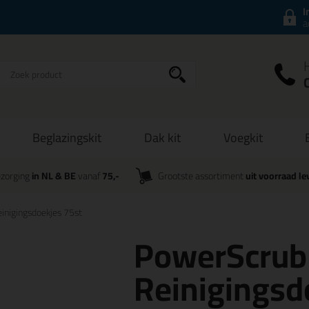
I
a
Beglazingskit
Dak kit
Voegkit
zorging
in NL & BE
vanaf
75,-
Grootste assortiment
uit voorraad le
inigingsdoekjes 75st
PowerScrub
Reinigingsd