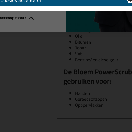
Cookies accepteren
Deze wipes zijn ideaal voor het verwi
 wil geen cadeau
vervuilingen zoals:
Verse verf
Niet uitgeharde kit
j aankoop vanaf €125,-
Niet uitgeharde lijm
Niet uitgehard purschuim
Olie
Bitumen
Toner
Vet
Benzine/ en dieselgeur
De Bloem PowerScrub R
gebruiken voor:
Handen
Gereedschappen
Opppervlakken