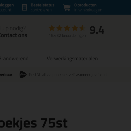
nloggen
Bestelstatus
0 producten
ccount
controleren
in winkelwagen
9.4
Hulp nodig?
Contact ons
16.432 beoordelingen
Brandwerend
Verwerkingsmaterialen
verbaar
PostNL afhaalpunt: kies zelf wanneer je afhaalt
oekjes 75st