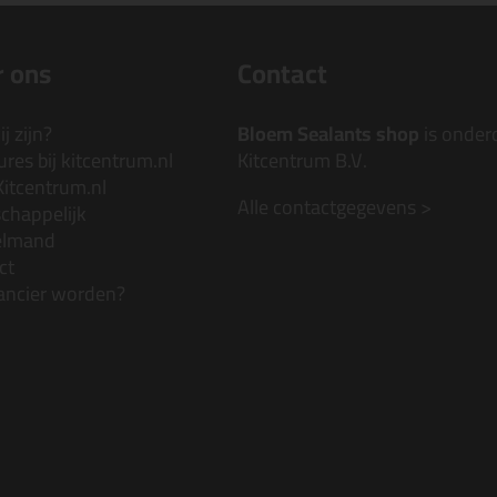
 ons
Contact
j zijn?
Bloem Sealants shop
is onder
res bij kitcentrum.nl
Kitcentrum B.V.
Kitcentrum.nl
Alle contactgegevens >
chappelijk
elmand
ct
ancier worden?