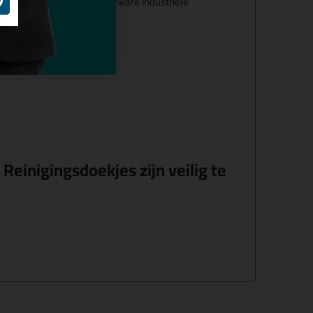
jderen van zwaar tot zeer zware industriële
einigingsdoekjes zijn veilig te