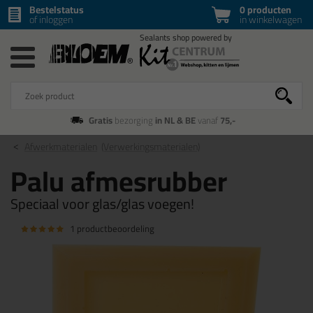
Bestelstatus
0 producten
of inloggen
in winkelwagen
Gratis
bezorging
in NL & BE
vanaf
75,-
Afwerkmaterialen
(Verwerkingsmaterialen)
Palu afmesrubber
Speciaal voor glas/glas voegen!
1 productbeoordeling