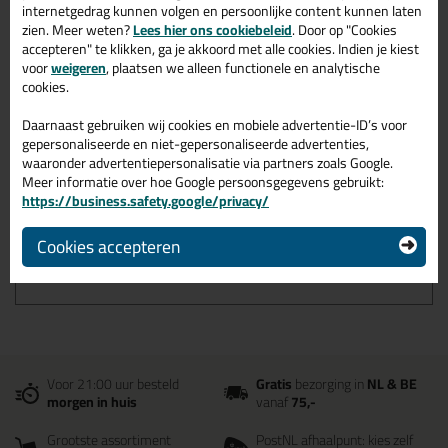
Met
5 sterren
beoordeeld
internetgedrag kunnen volgen en persoonlijke content kunnen laten
zien. Meer weten?
Lees hier ons cookiebeleid
. Door op "Cookies
Uitstekend voor
glasvoegen
accepteren" te klikken, ga je akkoord met alle cookies. Indien je kiest
Te groot voor kleine voegen
voor
weigeren
, plaatsen we alleen functionele en analytische
cookies.
Omschrijving
Reviews (1)
Daarnaast gebruiken wij cookies en mobiele advertentie-ID’s voor
gepersonaliseerde en niet-gepersonaliseerde advertenties,
waaronder advertentiepersonalisatie via partners zoals Google.
Palu afmesrubber
Meer informatie over hoe Google persoonsgegevens gebruikt:
https://business.safety.google/privacy/
Het ultieme stuk gereedschap om de voegen strak te maken! Zeer
geschikt voor glas situatie's zoals bij het structureel afkitten van
bijv. glasdaken en gevels. Maar ook bij de afwerking van stopverf
Cookies accepteren
vervangers, zoals renoseal, bij stalen puien en deuren.
Voor 21:00 uur besteld
Gratis
bezorging in
NL & BE
morgen in huis
vanaf
75,-
Grootste assortiment
PostNL afhaalpunt: kies zelf