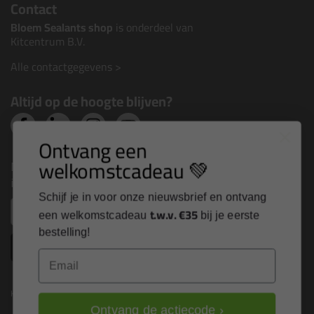
Contact
Bloem Sealants shop
is onderdeel van
Kitcentrum B.V.
Alle contactgegevens >
Altijd op de hoogte blijven?
Ontvang een
welkomstcadeau 💚
Nieuws, tips en exclusieve deals rechtstreeks in je
inbox
Schijf je in voor onze nieuwsbrief en ontvang
Email
t.w.v. €35
een welkomstcadeau
bij je eerste
bestelling!
Inschrijven
Email
Kitcentrum is trots op:
Ontvang de actiecode ›