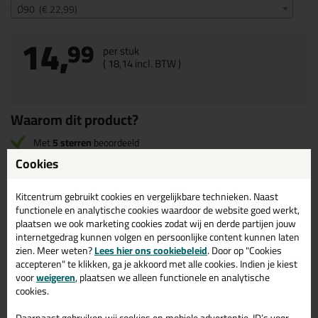
Ø90 (€ 22,99)
14,
99
per stuk
(
18,
14
incl. BTW )
Waarom dit product?
Met
5 sterren
beoordeeld
Cookies
Omschrijving
Specificaties
Reviews (1)
Kitcentrum gebruikt cookies en vergelijkbare technieken. Naast
functionele en analytische cookies waardoor de website goed werkt,
Brandmanchet in Ø90
plaatsen we ook marketing cookies zodat wij en derde partijen jouw
internetgedrag kunnen volgen en persoonlijke content kunnen laten
Bestel de Brandmanchet in Ø90 vandaag nog! Vandaag besteld =
zien. Meer weten?
Lees hier ons cookiebeleid
. Door op "Cookies
morgen in huis.
accepteren" te klikken, ga je akkoord met alle cookies. Indien je kiest
voor
weigeren
, plaatsen we alleen functionele en analytische
Wil je meer weten over de toepassing en kenmerken van dit
cookies.
product?
Lees alles over dit product >