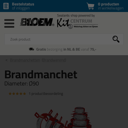
Bestelstatus
0 producten
of inloggen
in winkelwagen
Gratis
bezorging
in NL & BE
vanaf
75,-
Brandmanchetten
(Brandwerend)
Brandmanchet
Diameter:
Ø90
1 productbeoordeling