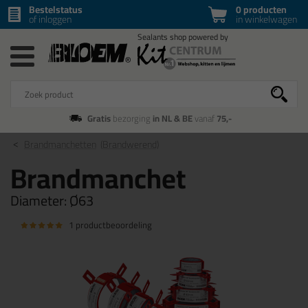
Bestelstatus
0 producten
of inloggen
in winkelwagen
Gratis
bezorging
in NL & BE
vanaf
75,-
Brandmanchetten
(Brandwerend)
Brandmanchet
Diameter:
Ø63
1 productbeoordeling