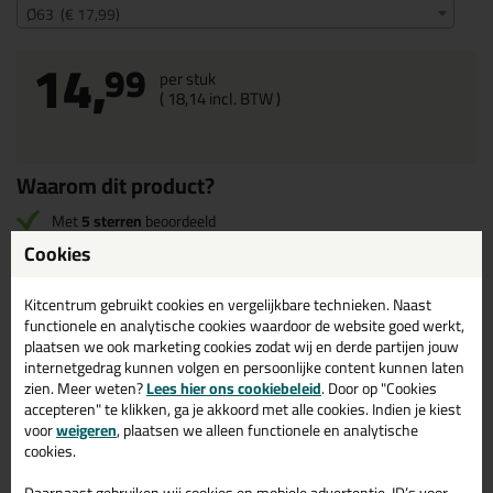
Ø63 (€ 17,99)
14,
99
per stuk
(
18,
14
incl. BTW )
Waarom dit product?
Met
5 sterren
beoordeeld
Cookies
Omschrijving
Specificaties
Reviews (1)
Kitcentrum gebruikt cookies en vergelijkbare technieken. Naast
functionele en analytische cookies waardoor de website goed werkt,
Brandmanchet in Ø63
plaatsen we ook marketing cookies zodat wij en derde partijen jouw
internetgedrag kunnen volgen en persoonlijke content kunnen laten
Bestel de Brandmanchet in Ø63 vandaag nog! Vandaag besteld =
zien. Meer weten?
Lees hier ons cookiebeleid
. Door op "Cookies
morgen in huis.
accepteren" te klikken, ga je akkoord met alle cookies. Indien je kiest
voor
weigeren
, plaatsen we alleen functionele en analytische
Wil je meer weten over de toepassing en kenmerken van dit
cookies.
product?
Lees alles over dit product >