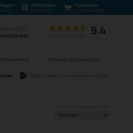
nloggen
Bestelstatus
0 producten
ccount
controleren
in winkelwagen
9.4
Hulp nodig?
Contact ons
16.432 beoordelingen
Brandwerend
Verwerkingsmaterialen
verbaar
PostNL afhaalpunt: kies zelf wanneer je afhaalt
4 resultaten, gesorteerd op