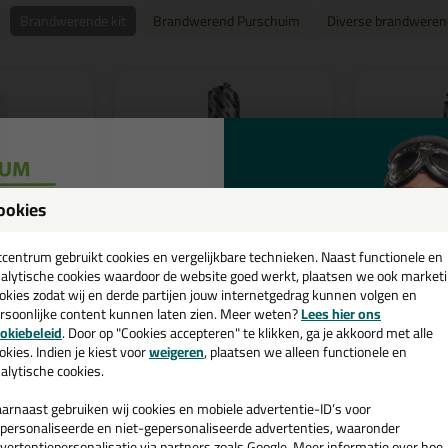
Brandwerende kit
Brandwerend Purschuim
Diverse brandweren
ookies
een
cadeau 💚
tcentrum gebruikt cookies en vergelijkbare technieken. Naast functionele en
alytische cookies waardoor de website goed werkt, plaatsen we ook market
okies zodat wij en derde partijen jouw internetgedrag kunnen volgen en
7,
11,
rsoonlijke content kunnen laten zien. Meer weten?
Lees hier ons
95
9
e nieuwsbrief en ontvang een
okiebeleid
. Door op "Cookies accepteren" te klikken, ga je akkoord met alle
v. €35,-
bij je eerste bestelling!
okies. Indien je kiest voor
weigeren
, plaatsen we alleen functionele en
l
Fernocryl worst 600ml
Fernofoam
alytische cookies.
andwerende
(Opschuimende) Brandwerende
Geeft tot 2 u
ur lang
acrylaatkit | Tot 4 uur
brandwerend
arnaast gebruiken wij cookies en mobiele advertentie-ID’s voor
personaliseerde en niet-gepersonaliseerde advertenties, waaronder
vertentiepersonalisatie via partners zoals Google. Meer informatie over hoe