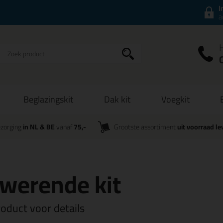
I
a
Beglazingskit
Dak kit
Voegkit
zorging
in NL & BE
vanaf
75,-
Grootste assortiment
uit voorraad le
werende kit
roduct voor details