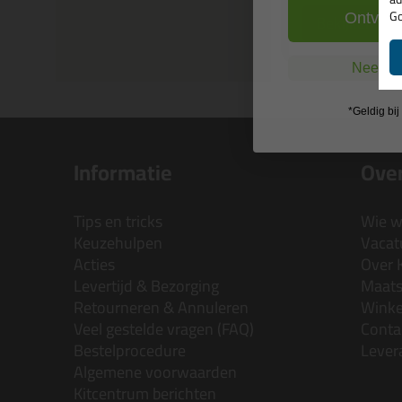
Go
Bekijken
Ontvang
Nee, ik
*Geldig bi
Informatie
Over
Tips en tricks
Wie wi
Keuzehulpen
Vacatu
Acties
Over 
Levertijd & Bezorging
Maats
Retourneren & Annuleren
Wink
Veel gestelde vragen (FAQ)
Conta
Bestelprocedure
Lever
Algemene voorwaarden
Kitcentrum berichten