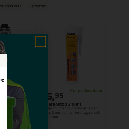
de producten
Fernofrax
ing
6,
5
95
 750ml
Fernostop 310ml
ur brandvertraging
Opschuimende grafietkit | Geeft
tot 2 uur een barrière tegen rook
en vuur