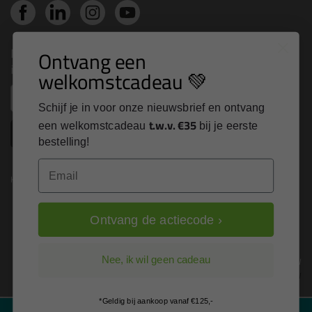
Nieuws, tips en exclusieve deals rechtstreeks in je
Ontvang een
inbox
welkomstcadeau 💚
Email
Schijf je in voor onze nieuwsbrief en ontvang
t.w.v. €35
een welkomstcadeau
bij je eerste
Inschrijven
bestelling!
Email
Kitcentrum is trots op:
Ontvang de actiecode ›
Alle prijzen zijn in EURO en excl. 21% BTW
Nee, ik wil geen cadeau
wijzig naar incl. BTW
*Geldig bij aankoop vanaf €125,-