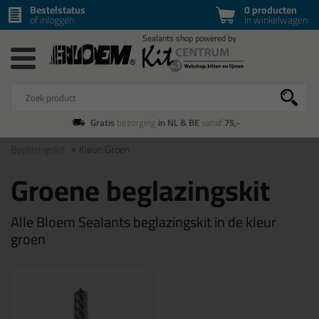
Bestelstatus
0 producten
of inloggen
in winkelwagen
Gratis
bezorging
in NL & BE
vanaf
75,-
Beglazingskit
Kleur: Groen
Groene beglazingskit
Alle Bloem Sealants beglazingskit in de kleur
groen