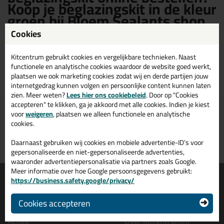
Koop je beglazingskit in de kleur
groen bij Bloem Sealants shop
Cookies
Bloem Sealants beglazingskit in de kleur groen kopen? Op Bloem
Sealants shop vind je een ruim assortiment Bloem Sealants groene
Kitcentrum gebruikt cookies en vergelijkbare technieken. Naast
beglazingskit. Bestel je Bloem Sealants beglazingskit groen daarom
functionele en analytische cookies waardoor de website goed werkt,
gemakkelijk en snel op Bloem Sealants shop!
plaatsen we ook marketing cookies zodat wij en derde partijen jouw
internetgedrag kunnen volgen en persoonlijke content kunnen laten
zien. Meer weten?
Lees hier ons cookiebeleid
. Door op "Cookies
accepteren" te klikken, ga je akkoord met alle cookies. Indien je kiest
Voor 16:00 uur besteld
Gratis
bezorging in
NL & BE
voor
weigeren
, plaatsen we alleen functionele en analytische
morgen in huis
vanaf
75,-
cookies.
Grootste assortiment
PostNL afhaalpunt: kies zelf
Daarnaast gebruiken wij cookies en mobiele advertentie-ID’s voor
uit voorraad leverbaar
wanneer je afhaalt
gepersonaliseerde en niet-gepersonaliseerde advertenties,
waaronder advertentiepersonalisatie via partners zoals Google.
Meer informatie over hoe Google persoonsgegevens gebruikt:
Informatie
Over ons
https://business.safety.google/privacy/
Tips en tricks
Wie wij zijn?
Cookies accepteren
Keuzehulpen
Vacatures bij kitcentrum.nl
Acties
Over Kitcentrum.nl