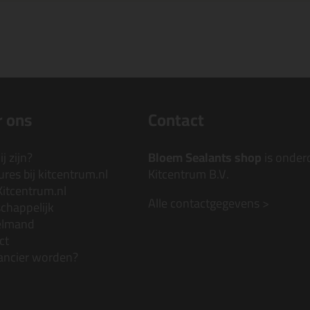
 ons
Contact
j zijn?
Bloem Sealants shop
is onder
res bij kitcentrum.nl
Kitcentrum B.V.
Kitcentrum.nl
Alle contactgegevens >
chappelijk
elmand
ct
ancier worden?