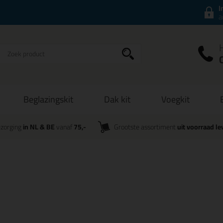
I
a
Beglazingskit
Dak kit
Voegkit
zorging
in NL & BE
vanaf
75,-
Grootste assortiment
uit voorraad le