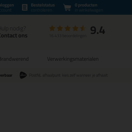
nloggen
Bestelstatus
0 producten
ccount
controleren
in winkelwagen
9.4
Hulp nodig?
Contact ons
16.433 beoordelingen
Brandwerend
Verwerkingsmaterialen
verbaar
PostNL afhaalpunt: kies zelf wanneer je afhaalt