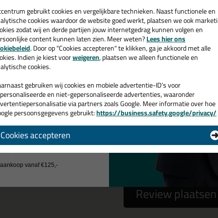
een
cadeau 💚
tcentrum gebruikt cookies en vergelijkbare technieken. Naast functionele en
alytische cookies waardoor de website goed werkt, plaatsen we ook market
okies zodat wij en derde partijen jouw internetgedrag kunnen volgen en
 gebruiken het e-mailadres alleen om contact op te nemen bij vragen)
rsoonlijke content kunnen laten zien. Meer weten?
Lees hier ons
e nieuwsbrief en ontvang een
okiebeleid
. Door op "Cookies accepteren" te klikken, ga je akkoord met alle
v. €35,-
bij je eerste bestelling!
okies. Indien je kiest voor
weigeren
, plaatsen we alleen functionele en
alytische cookies.
arnaast gebruiken wij cookies en mobiele advertentie-ID’s voor
personaliseerde en niet-gepersonaliseerde advertenties, waaronder
vertentiepersonalisatie via partners zoals Google. Meer informatie over hoe
ogle persoonsgegevens gebruikt:
https://business.safety.google/privacy/
 de actiecode ›
Cookies accepteren
 wil geen cadeau
a
nee
j aankoop vanaf €125,-
Review plaatsen