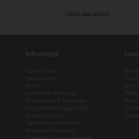
< Terug naar product
Informatie
Over
Tips en tricks
Wie wi
Keuzehulpen
Vacatu
Acties
Over 
Levertijd & Bezorging
Maats
Retourneren & Annuleren
Wink
Veel gestelde vragen (FAQ)
Conta
Bestelprocedure
Lever
Algemene voorwaarden
Kitcentrum berichten
Cookies & privacy verklaring